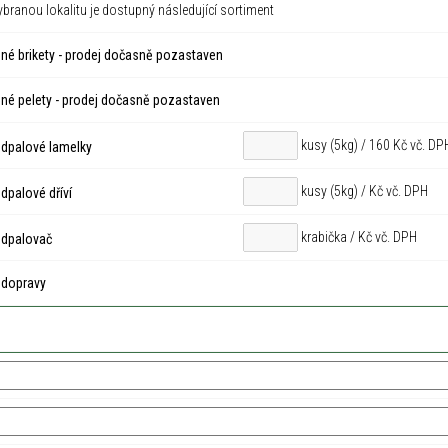
ybranou lokalitu je dostupný následující sortiment
né brikety - prodej dočasně pozastaven
né pelety - prodej dočasně pozastaven
kusy (5kg) / 160 Kč vč. DP
dpalové lamelky
kusy (5kg) /
Kč vč. DPH
palové dříví
krabička /
Kč vč. DPH
dpalovač
 dopravy