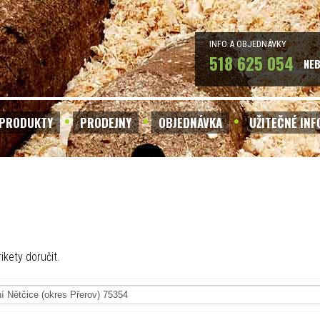
INFO A OBJEDNÁVKY
518 625 054
NE
PRODUKTY
PRODEJNY
OBJEDNÁVKA
UŽITEČNÉ IN
ikety doručit.