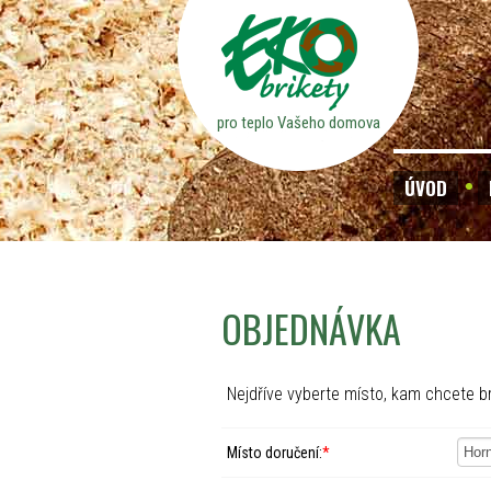
pro teplo Vašeho domova
ÚVOD
OBJEDNÁVKA
Nejdříve vyberte místo, kam chcete br
Místo doručení:
*