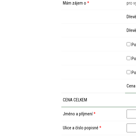
Mám zájem o
*
pro v
Dřevě
Dřevě
Po
Pod
Po
Cena
CENA CELKEM
Jméno a příjmení
*
Ulice a číslo popisné
*