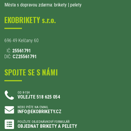
Města s dopravou zdarma: brikety
|
pelety
EKOBRIKETY s.r.o.
696 49 Kelčany 60
IČ:
25561791
DIČ:
CZ25561791
SPOJTE SE S NÁMI
OD 8-15H
VOLEJTE 518 625 054
NEBO PIŠTE NA EMAIL
INFO@EKOBRIKETY.CZ
POUŽIJTE OBJEDNÁVKOVÝ FORMULÁŘ
OBJEDNAT BRIKETY A PELETY