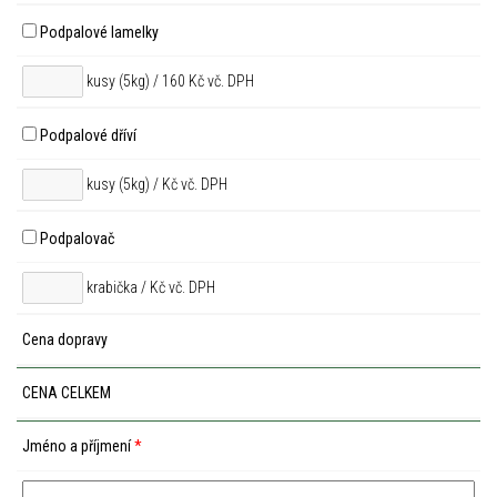
Podpalové lamelky
kusy (5kg) / 160 Kč vč. DPH
Podpalové dříví
kusy (5kg) /
Kč vč. DPH
Podpalovač
krabička /
Kč vč. DPH
Cena dopravy
CENA CELKEM
Jméno a příjmení
*