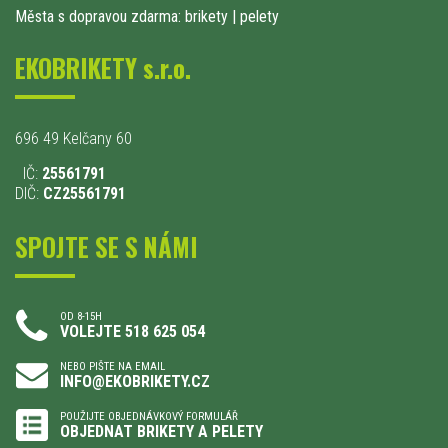
Města s dopravou zdarma: brikety
|
pelety
EKOBRIKETY s.r.o.
696 49 Kelčany 60
IČ:
25561791
DIČ:
CZ25561791
SPOJTE SE S NÁMI
OD 8-15H
VOLEJTE 518 625 054
NEBO PIŠTE NA EMAIL
INFO@EKOBRIKETY.CZ
POUŽIJTE OBJEDNÁVKOVÝ FORMULÁŘ
OBJEDNAT BRIKETY A PELETY