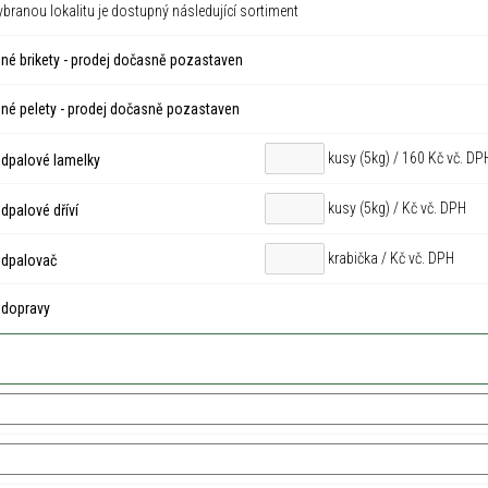
ybranou lokalitu je dostupný následující sortiment
né brikety - prodej dočasně pozastaven
né pelety - prodej dočasně pozastaven
kusy (5kg) / 160 Kč vč. DP
dpalové lamelky
kusy (5kg) /
Kč vč. DPH
palové dříví
krabička /
Kč vč. DPH
dpalovač
 dopravy