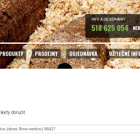
INFO A OBJEDNÁVKY
518 625 054
NE
PRODUKTY
PRODEJNY
OBJEDNÁVKA
UŽITEČNÉ IN
ikety doručit.