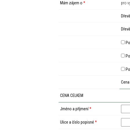
Mám zájem o
*
pro v
Dřevě
Dřevě
Po
Pod
Po
Cena
CENA CELKEM
Jméno a příjmení
*
Ulice a číslo popisné
*