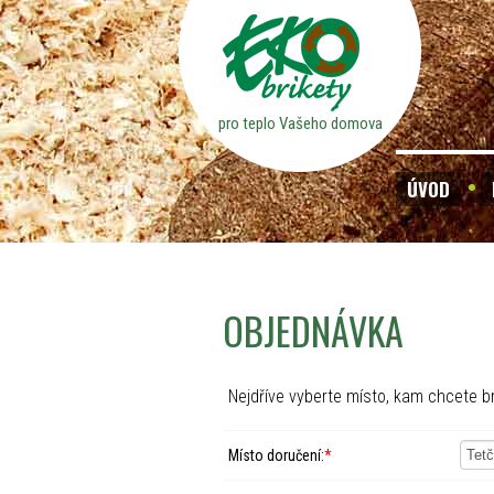
pro teplo Vašeho domova
ÚVOD
OBJEDNÁVKA
Nejdříve vyberte místo, kam chcete br
Místo doručení:
*