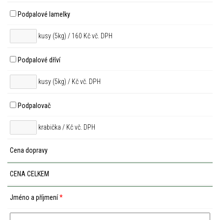
Podpalové lamelky
kusy (5kg) / 160 Kč vč. DPH
Podpalové dříví
kusy (5kg) /
Kč vč. DPH
Podpalovač
krabička /
Kč vč. DPH
Cena dopravy
CENA CELKEM
Jméno a příjmení
*