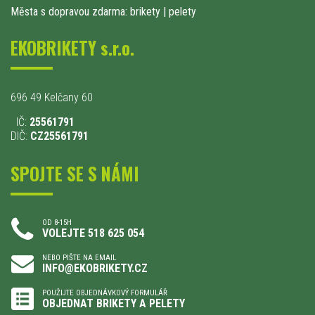
Města s dopravou zdarma: brikety
|
pelety
EKOBRIKETY s.r.o.
696 49 Kelčany 60
IČ:
25561791
DIČ:
CZ25561791
SPOJTE SE S NÁMI
OD 8-15H
VOLEJTE 518 625 054
NEBO PIŠTE NA EMAIL
INFO@EKOBRIKETY.CZ
POUŽIJTE OBJEDNÁVKOVÝ FORMULÁŘ
OBJEDNAT BRIKETY A PELETY