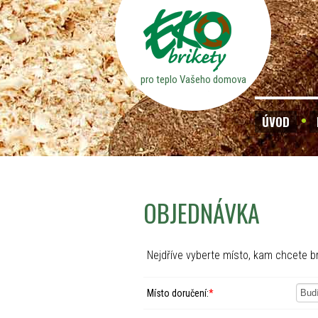
pro teplo Vašeho domova
ÚVOD
OBJEDNÁVKA
Nejdříve vyberte místo, kam chcete br
Místo doručení:
*