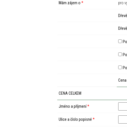
Mám zájem o
*
pro v
Dřevě
Dřevě
Po
Pod
Po
Cena
CENA CELKEM
Jméno a příjmení
*
Ulice a číslo popisné
*