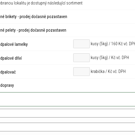
ybranou lokalitu je dostupný následující sortiment
né brikety - prodej dočasně pozastaven
né pelety - prodej dočasně pozastaven
kusy (5kg) / 160 Kč vč. DP
dpalové lamelky
kusy (5kg) /
Kč vč. DPH
palové dříví
krabička /
Kč vč. DPH
dpalovač
 dopravy