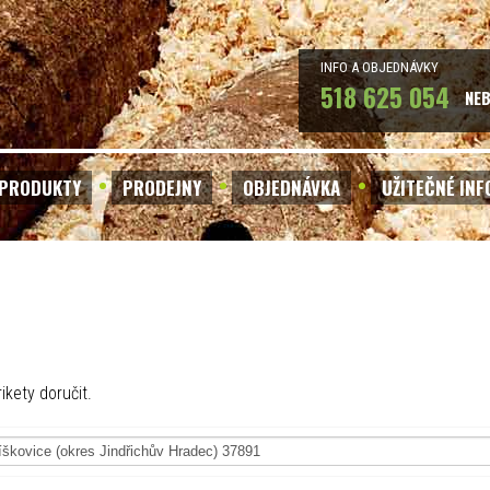
INFO A OBJEDNÁVKY
518 625 054
NE
PRODUKTY
PRODEJNY
OBJEDNÁVKA
UŽITEČNÉ IN
ikety doručit.