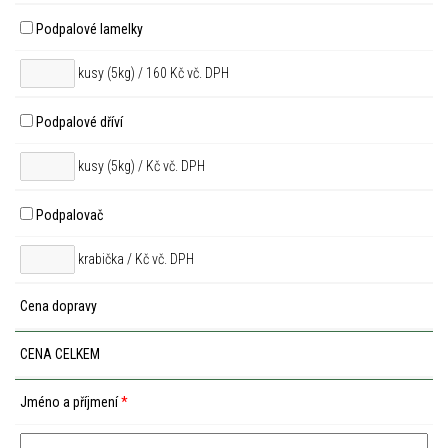
Podpalové lamelky
kusy (5kg) / 160 Kč vč. DPH
Podpalové dříví
kusy (5kg) /
Kč vč. DPH
Podpalovač
krabička /
Kč vč. DPH
Cena dopravy
CENA CELKEM
Jméno a příjmení
*