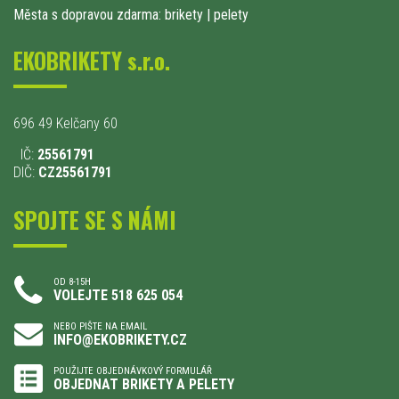
Města s dopravou zdarma: brikety
|
pelety
EKOBRIKETY s.r.o.
696 49 Kelčany 60
IČ:
25561791
DIČ:
CZ25561791
SPOJTE SE S NÁMI
OD 8-15H
VOLEJTE 518 625 054
NEBO PIŠTE NA EMAIL
INFO@EKOBRIKETY.CZ
POUŽIJTE OBJEDNÁVKOVÝ FORMULÁŘ
OBJEDNAT BRIKETY A PELETY