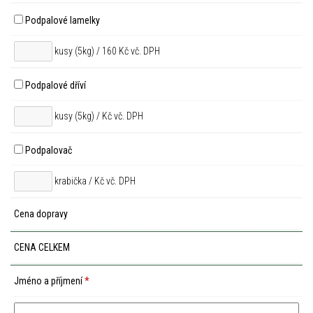
Podpalové lamelky
kusy (5kg) / 160 Kč vč. DPH
Podpalové dříví
kusy (5kg) /
Kč vč. DPH
Podpalovač
krabička /
Kč vč. DPH
Cena dopravy
CENA CELKEM
Jméno a příjmení
*