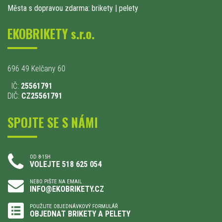
Města s dopravou zdarma: brikety
|
pelety
EKOBRIKETY s.r.o.
696 49 Kelčany 60
IČ:
25561791
DIČ:
CZ25561791
SPOJTE SE S NÁMI
OD 8-15H
VOLEJTE 518 625 054
NEBO PIŠTE NA EMAIL
INFO@EKOBRIKETY.CZ
POUŽIJTE OBJEDNÁVKOVÝ FORMULÁŘ
OBJEDNAT BRIKETY A PELETY