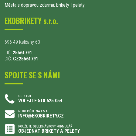
Města s dopravou zdarma: brikety
|
pelety
EKOBRIKETY s.r.o.
696 49 Kelčany 60
IČ:
25561791
DIČ:
CZ25561791
SPOJTE SE S NÁMI
OD 8-15H
VOLEJTE 518 625 054
NEBO PIŠTE NA EMAIL
INFO@EKOBRIKETY.CZ
POUŽIJTE OBJEDNÁVKOVÝ FORMULÁŘ
OBJEDNAT BRIKETY A PELETY