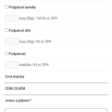
Podpalové lamelky
kusy (5kg) / 160 Kč vč. DPH
Podpalové dříví
kusy (5kg) /
Kč vč. DPH
Podpalovač
krabička /
Kč vč. DPH
Cena dopravy
CENA CELKEM
Jméno a příjmení
*