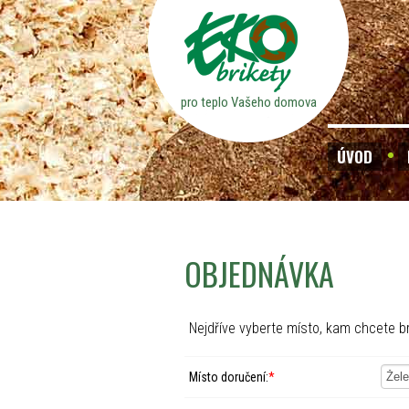
pro teplo Vašeho domova
ÚVOD
OBJEDNÁVKA
Nejdříve vyberte místo, kam chcete br
Místo doručení:
*