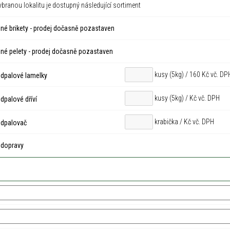
ybranou lokalitu je dostupný následující sortiment
né brikety - prodej dočasně pozastaven
né pelety - prodej dočasně pozastaven
kusy (5kg) / 160 Kč vč. DP
dpalové lamelky
kusy (5kg) /
Kč vč. DPH
palové dříví
krabička /
Kč vč. DPH
dpalovač
 dopravy