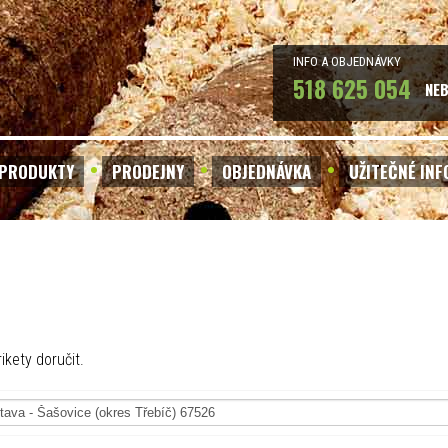
INFO A OBJEDNÁVKY
518 625 054
NE
PRODUKTY
PRODEJNY
OBJEDNÁVKA
UŽITEČNÉ IN
ikety doručit.