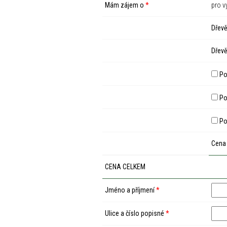
Mám zájem o
*
pro v
Dřevě
Dřevě
Po
Pod
Po
Cena
CENA CELKEM
Jméno a příjmení
*
Ulice a číslo popisné
*