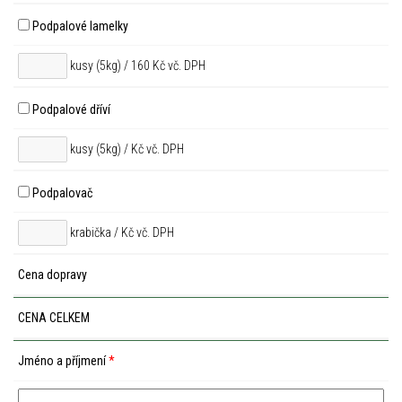
Podpalové lamelky
kusy (5kg) / 160 Kč vč. DPH
Podpalové dříví
kusy (5kg) /
Kč vč. DPH
Podpalovač
krabička /
Kč vč. DPH
Cena dopravy
CENA CELKEM
Jméno a příjmení
*