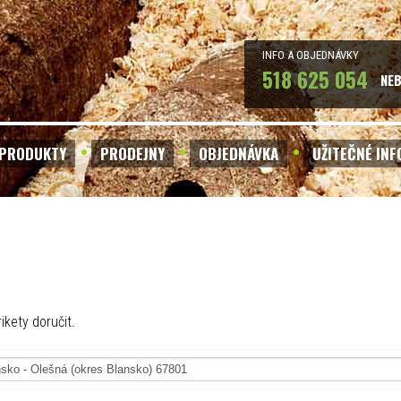
INFO A OBJEDNÁVKY
518 625 054
NE
PRODUKTY
PRODEJNY
OBJEDNÁVKA
UŽITEČNÉ IN
ikety doručit.