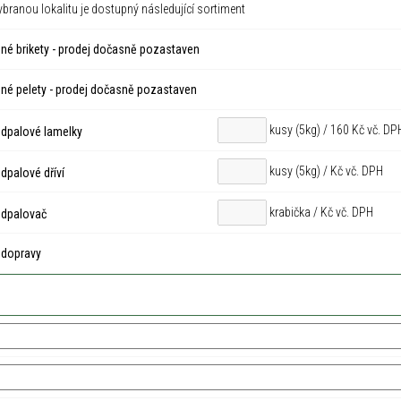
ybranou lokalitu je dostupný následující sortiment
né brikety - prodej dočasně pozastaven
né pelety - prodej dočasně pozastaven
kusy (5kg) / 160 Kč vč. DP
dpalové lamelky
kusy (5kg) /
Kč vč. DPH
palové dříví
krabička /
Kč vč. DPH
dpalovač
 dopravy