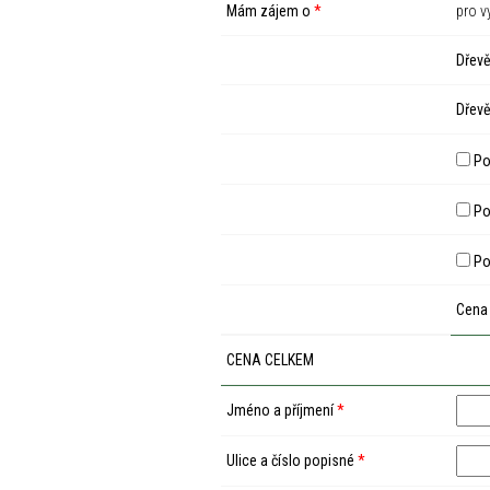
Mám zájem o
*
pro v
Dřevě
Dřevě
Po
Pod
Po
Cena
CENA CELKEM
Jméno a příjmení
*
Ulice a číslo popisné
*