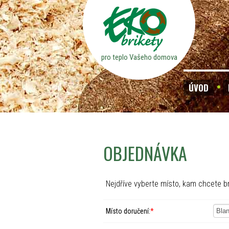
pro teplo Vašeho domova
ÚVOD
OBJEDNÁVKA
Nejdříve vyberte místo, kam chcete br
Místo doručení:
*