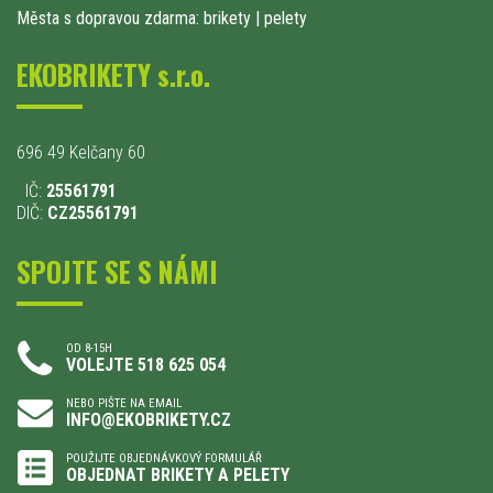
Města s dopravou zdarma: brikety
|
pelety
EKOBRIKETY s.r.o.
696 49 Kelčany 60
IČ:
25561791
DIČ:
CZ25561791
SPOJTE SE S NÁMI
OD 8-15H
VOLEJTE 518 625 054
NEBO PIŠTE NA EMAIL
INFO@EKOBRIKETY.CZ
POUŽIJTE OBJEDNÁVKOVÝ FORMULÁŘ
OBJEDNAT BRIKETY A PELETY