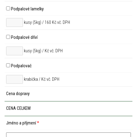
Podpalové lamelky
kusy (5kg) / 160 Kč vč. DPH
Podpalové dříví
kusy (5kg) /
Kč vč. DPH
Podpalovač
krabička /
Kč vč. DPH
Cena dopravy
CENA CELKEM
Jméno a příjmení
*