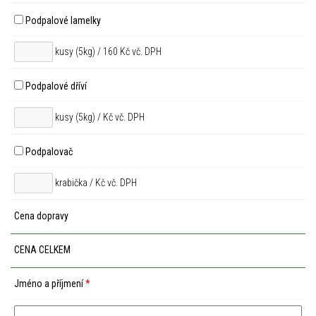
Podpalové lamelky
kusy (5kg) / 160 Kč vč. DPH
Podpalové dříví
kusy (5kg) /
Kč vč. DPH
Podpalovač
krabička /
Kč vč. DPH
Cena dopravy
CENA CELKEM
Jméno a příjmení
*