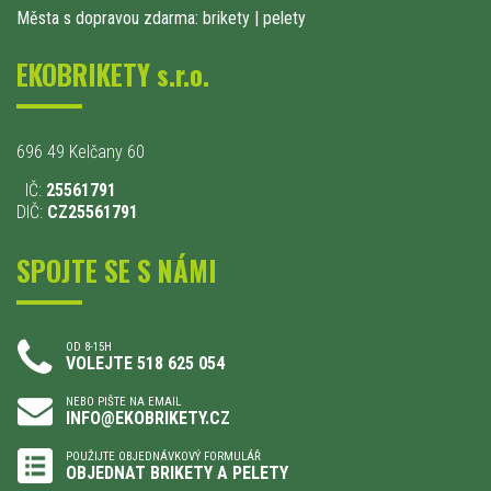
Města s dopravou zdarma: brikety
|
pelety
EKOBRIKETY s.r.o.
696 49 Kelčany 60
IČ:
25561791
DIČ:
CZ25561791
SPOJTE SE S NÁMI
OD 8-15H
VOLEJTE 518 625 054
NEBO PIŠTE NA EMAIL
INFO@EKOBRIKETY.CZ
POUŽIJTE OBJEDNÁVKOVÝ FORMULÁŘ
OBJEDNAT BRIKETY A PELETY