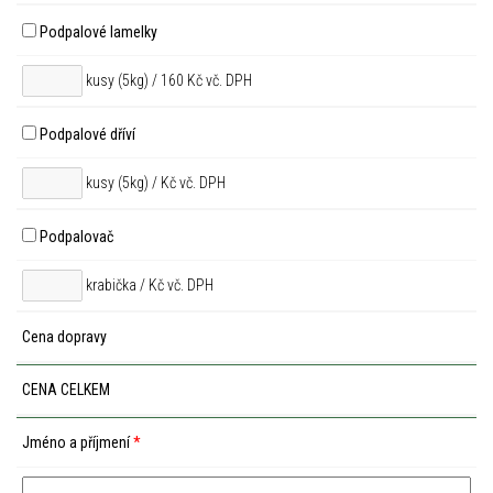
Podpalové lamelky
kusy (5kg) / 160 Kč vč. DPH
Podpalové dříví
kusy (5kg) /
Kč vč. DPH
Podpalovač
krabička /
Kč vč. DPH
Cena dopravy
CENA CELKEM
Jméno a příjmení
*