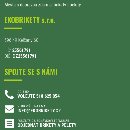
Města s dopravou zdarma: brikety
|
pelety
EKOBRIKETY s.r.o.
696 49 Kelčany 60
IČ:
25561791
DIČ:
CZ25561791
SPOJTE SE S NÁMI
OD 8-15H
VOLEJTE 518 625 054
NEBO PIŠTE NA EMAIL
INFO@EKOBRIKETY.CZ
POUŽIJTE OBJEDNÁVKOVÝ FORMULÁŘ
OBJEDNAT BRIKETY A PELETY