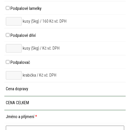
Podpalové lamelky
kusy (5kg) / 160 Kč vč. DPH
Podpalové dříví
kusy (5kg) /
Kč vč. DPH
Podpalovač
krabička /
Kč vč. DPH
Cena dopravy
CENA CELKEM
Jméno a příjmení
*