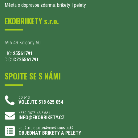
Města s dopravou zdarma: brikety
|
pelety
EKOBRIKETY s.r.o.
696 49 Kelčany 60
IČ:
25561791
DIČ:
CZ25561791
SPOJTE SE S NÁMI
OD 8-15H
VOLEJTE 518 625 054
NEBO PIŠTE NA EMAIL
INFO@EKOBRIKETY.CZ
POUŽIJTE OBJEDNÁVKOVÝ FORMULÁŘ
OBJEDNAT BRIKETY A PELETY