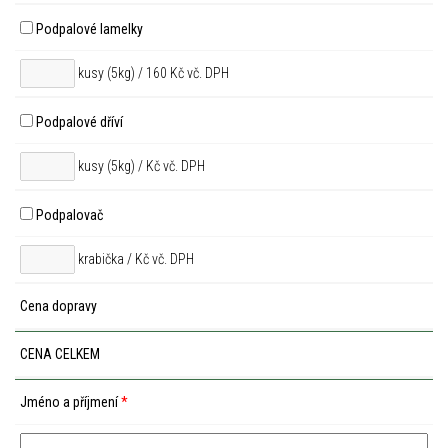
Podpalové lamelky
kusy (5kg) / 160 Kč vč. DPH
Podpalové dříví
kusy (5kg) /
Kč vč. DPH
Podpalovač
krabička /
Kč vč. DPH
Cena dopravy
CENA CELKEM
Jméno a příjmení
*