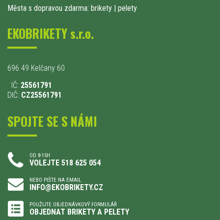
Města s dopravou zdarma: brikety
|
pelety
EKOBRIKETY s.r.o.
696 49 Kelčany 60
IČ:
25561791
DIČ:
CZ25561791
SPOJTE SE S NÁMI
OD 8-15H
VOLEJTE 518 625 054
NEBO PIŠTE NA EMAIL
INFO@EKOBRIKETY.CZ
POUŽIJTE OBJEDNÁVKOVÝ FORMULÁŘ
OBJEDNAT BRIKETY A PELETY