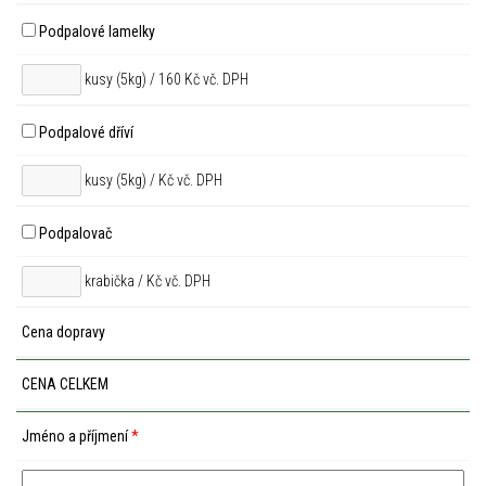
Podpalové lamelky
kusy (5kg) / 160 Kč vč. DPH
Podpalové dříví
kusy (5kg) /
Kč vč. DPH
Podpalovač
krabička /
Kč vč. DPH
Cena dopravy
CENA CELKEM
Jméno a příjmení
*