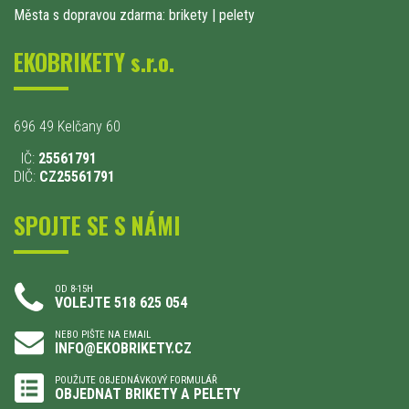
Města s dopravou zdarma: brikety
|
pelety
EKOBRIKETY s.r.o.
696 49 Kelčany 60
IČ:
25561791
DIČ:
CZ25561791
SPOJTE SE S NÁMI
OD 8-15H
VOLEJTE 518 625 054
NEBO PIŠTE NA EMAIL
INFO@EKOBRIKETY.CZ
POUŽIJTE OBJEDNÁVKOVÝ FORMULÁŘ
OBJEDNAT BRIKETY A PELETY