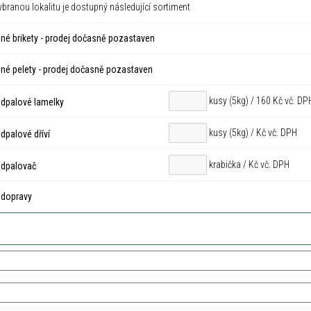
ybranou lokalitu je dostupný následující sortiment
né brikety - prodej dočasně pozastaven
né pelety - prodej dočasně pozastaven
kusy (5kg) / 160 Kč vč. DP
dpalové lamelky
kusy (5kg) /
Kč vč. DPH
palové dříví
krabička /
Kč vč. DPH
dpalovač
 dopravy