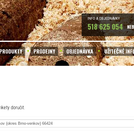
INFO A OBJEDNÁVKY
518 625 054
NE
PRODUKTY
PRODEJNY
OBJEDNÁVKA
UŽITEČNÉ IN
ikety doručit.