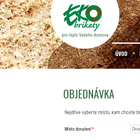
pro teplo Vašeho domova
ÚVOD
OBJEDNÁVKA
Nejdříve vyberte místo, kam chcete br
Místo doručení:
*