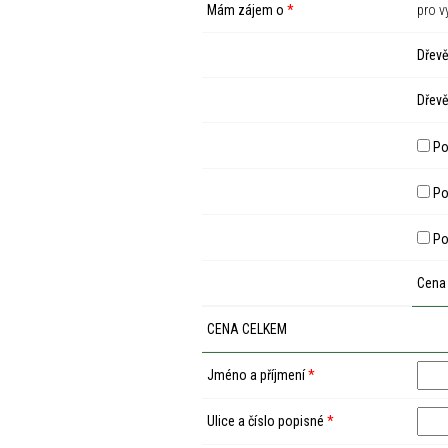
Mám zájem o
*
pro v
Dřevě
Dřevě
Po
Pod
Po
Cena
CENA CELKEM
Jméno a příjmení
*
Ulice a číslo popisné
*