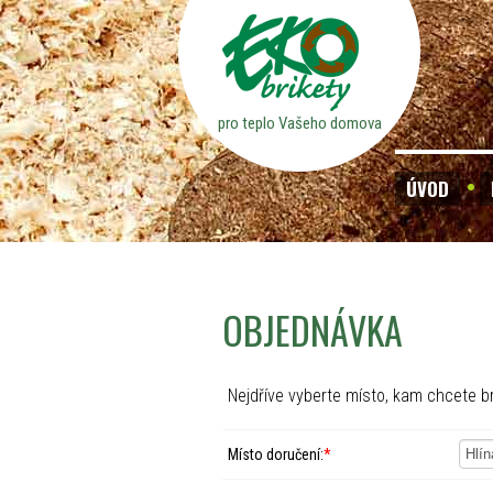
pro teplo Vašeho domova
ÚVOD
OBJEDNÁVKA
Nejdříve vyberte místo, kam chcete br
Místo doručení:
*