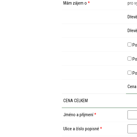
Mám zájem o
*
pro v
Dřevě
Dřevě
Po
Pod
Po
Cena
CENA CELKEM
Jméno a příjmení
*
Ulice a číslo popisné
*