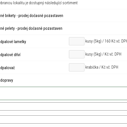
ybranou lokalitu je dostupný následující sortiment
né brikety - prodej dočasně pozastaven
né pelety - prodej dočasně pozastaven
kusy (5kg) / 160 Kč vč. DP
dpalové lamelky
kusy (5kg) /
Kč vč. DPH
palové dříví
krabička /
Kč vč. DPH
dpalovač
 dopravy