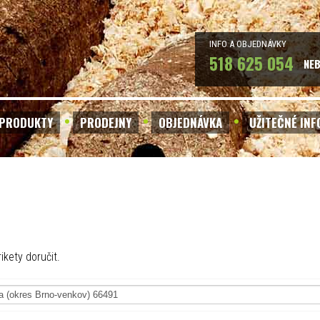
INFO A OBJEDNÁVKY
518 625 054
NE
PRODUKTY
PRODEJNY
OBJEDNÁVKA
UŽITEČNÉ IN
ikety doručit.