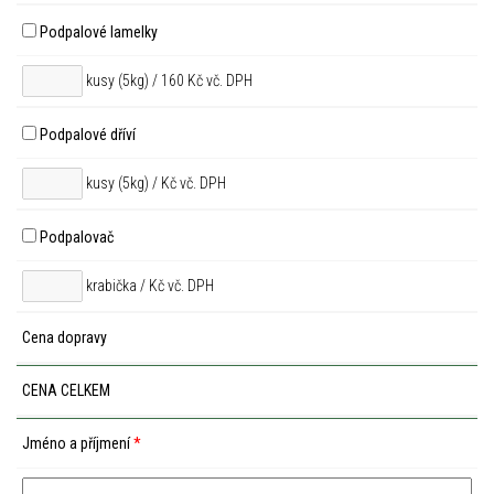
Podpalové lamelky
kusy (5kg) / 160 Kč vč. DPH
Podpalové dříví
kusy (5kg) /
Kč vč. DPH
Podpalovač
krabička /
Kč vč. DPH
Cena dopravy
CENA CELKEM
Jméno a příjmení
*