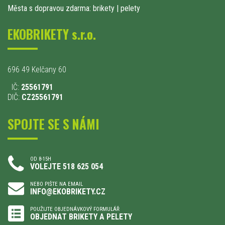
Města s dopravou zdarma: brikety
|
pelety
EKOBRIKETY s.r.o.
696 49 Kelčany 60
IČ:
25561791
DIČ:
CZ25561791
SPOJTE SE S NÁMI
OD 8-15H
VOLEJTE 518 625 054
NEBO PIŠTE NA EMAIL
INFO@EKOBRIKETY.CZ
POUŽIJTE OBJEDNÁVKOVÝ FORMULÁŘ
OBJEDNAT BRIKETY A PELETY