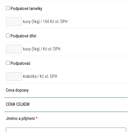
Podpalové lamelky
kusy (5kg) / 160 Kč vč. DPH
Podpalové dříví
kusy (5kg) /
Kč vč. DPH
Podpalovač
krabička /
Kč vč. DPH
Cena dopravy
CENA CELKEM
Jméno a příjmení
*