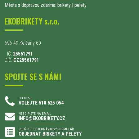
Města s dopravou zdarma: brikety
|
pelety
EKOBRIKETY s.r.o.
696 49 Kelčany 60
IČ:
25561791
DIČ:
CZ25561791
SPOJTE SE S NÁMI
OD 8-15H
VOLEJTE 518 625 054
NEBO PIŠTE NA EMAIL
INFO@EKOBRIKETY.CZ
POUŽIJTE OBJEDNÁVKOVÝ FORMULÁŘ
OBJEDNAT BRIKETY A PELETY