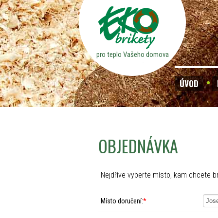
pro teplo Vašeho domova
ÚVOD
OBJEDNÁVKA
Nejdříve vyberte místo, kam chcete br
Místo doručení:
*