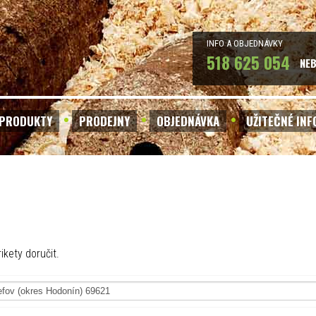
INFO A OBJEDNÁVKY
518 625 054
NE
PRODUKTY
PRODEJNY
OBJEDNÁVKA
UŽITEČNÉ IN
ikety doručit.