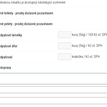
ybranou lokalitu je dostupný následující sortiment
né brikety - prodej dočasně pozastaven
né pelety - prodej dočasně pozastaven
kusy (5kg) / 160 Kč vč. DP
dpalové lamelky
kusy (5kg) /
Kč vč. DPH
palové dříví
krabička /
Kč vč. DPH
dpalovač
 dopravy