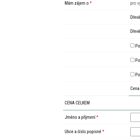
Mám zájem o
*
pro v
Dřevě
Dřevě
Po
Pod
Po
Cena
CENA CELKEM
Jméno a příjmení
*
Ulice a číslo popisné
*