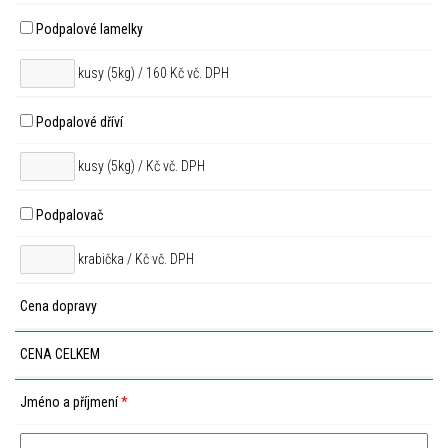
Podpalové lamelky
kusy (5kg) / 160 Kč vč. DPH
Podpalové dříví
kusy (5kg) /
Kč vč. DPH
Podpalovač
krabička /
Kč vč. DPH
Cena dopravy
CENA CELKEM
Jméno a příjmení
*