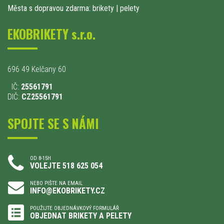
Města s dopravou zdarma: brikety
|
pelety
EKOBRIKETY s.r.o.
696 49 Kelčany 60
IČ:
25561791
DIČ:
CZ25561791
SPOJTE SE S NÁMI
OD 8-15H
VOLEJTE 518 625 054
NEBO PIŠTE NA EMAIL
INFO@EKOBRIKETY.CZ
POUŽIJTE OBJEDNÁVKOVÝ FORMULÁŘ
OBJEDNAT BRIKETY A PELETY