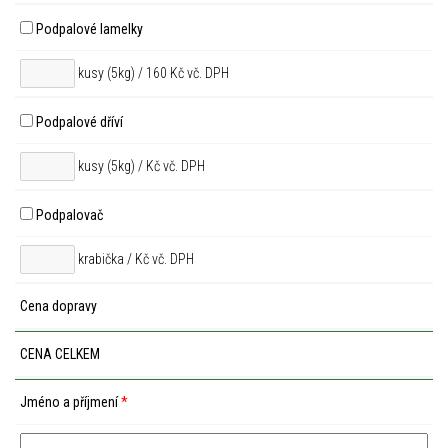
Podpalové lamelky
kusy (5kg) / 160 Kč vč. DPH
Podpalové dříví
kusy (5kg) /
Kč vč. DPH
Podpalovač
krabička /
Kč vč. DPH
Cena dopravy
CENA CELKEM
Jméno a příjmení
*