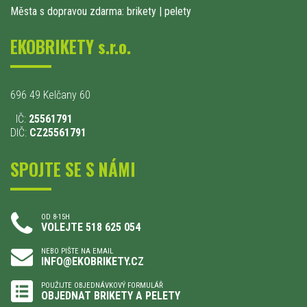
Města s dopravou zdarma: brikety
|
pelety
EKOBRIKETY s.r.o.
696 49 Kelčany 60
IČ:
25561791
DIČ:
CZ25561791
SPOJTE SE S NÁMI
OD 8-15H
VOLEJTE 518 625 054
NEBO PIŠTE NA EMAIL
INFO@EKOBRIKETY.CZ
POUŽIJTE OBJEDNÁVKOVÝ FORMULÁŘ
OBJEDNAT BRIKETY A PELETY