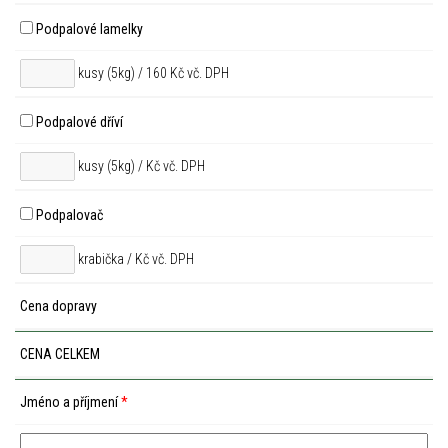
Podpalové lamelky
kusy (5kg) / 160 Kč vč. DPH
Podpalové dříví
kusy (5kg) /
Kč vč. DPH
Podpalovač
krabička /
Kč vč. DPH
Cena dopravy
CENA CELKEM
Jméno a příjmení
*