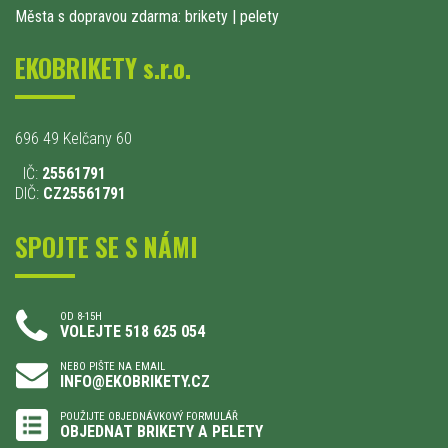
Města s dopravou zdarma: brikety
|
pelety
EKOBRIKETY s.r.o.
696 49 Kelčany 60
IČ:
25561791
DIČ:
CZ25561791
SPOJTE SE S NÁMI
OD 8-15H
VOLEJTE 518 625 054
NEBO PIŠTE NA EMAIL
INFO@EKOBRIKETY.CZ
POUŽIJTE OBJEDNÁVKOVÝ FORMULÁŘ
OBJEDNAT BRIKETY A PELETY