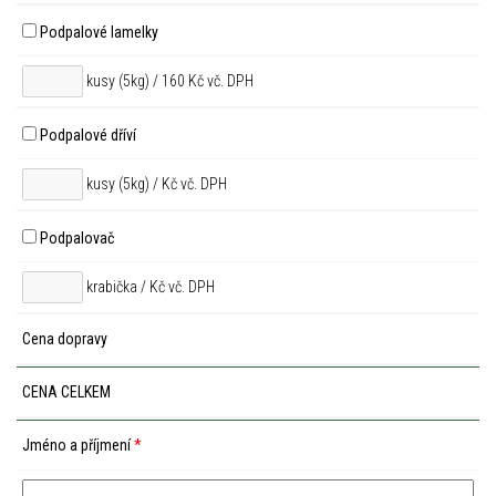
Podpalové lamelky
kusy (5kg) / 160 Kč vč. DPH
Podpalové dříví
kusy (5kg) /
Kč vč. DPH
Podpalovač
krabička /
Kč vč. DPH
Cena dopravy
CENA CELKEM
Jméno a příjmení
*