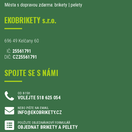
Města s dopravou zdarma: brikety
|
pelety
EKOBRIKETY s.r.o.
696 49 Kelčany 60
IČ:
25561791
DIČ:
CZ25561791
SPOJTE SE S NÁMI
OD 8-15H
VOLEJTE 518 625 054
NEBO PIŠTE NA EMAIL
INFO@EKOBRIKETY.CZ
POUŽIJTE OBJEDNÁVKOVÝ FORMULÁŘ
OBJEDNAT BRIKETY A PELETY