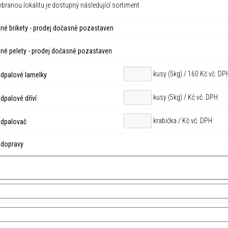
ybranou lokalitu je dostupný následující sortiment
né brikety - prodej dočasně pozastaven
né pelety - prodej dočasně pozastaven
kusy (5kg) / 160 Kč vč. DP
dpalové lamelky
kusy (5kg) /
Kč vč. DPH
palové dříví
krabička /
Kč vč. DPH
dpalovač
 dopravy