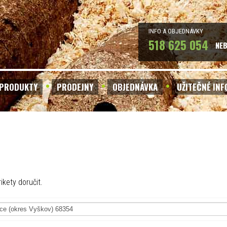
INFO A OBJEDNÁVKY
518 625 054
NE
PRODUKTY
PRODEJNY
OBJEDNÁVKA
UŽITEČNÉ IN
ikety doručit.