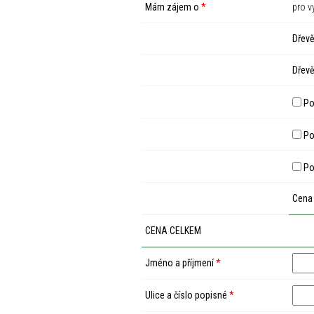
Mám zájem o
*
pro v
Dřevě
Dřevě
Po
Pod
Po
Cena
CENA CELKEM
Jméno a příjmení
*
Ulice a číslo popisné
*