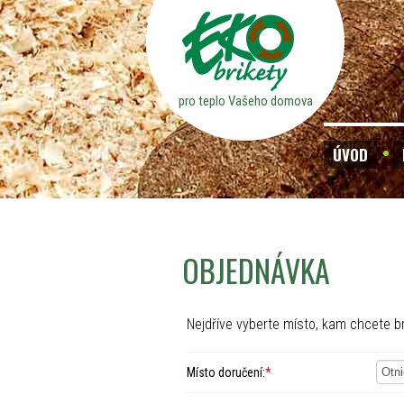
pro teplo Vašeho domova
ÚVOD
OBJEDNÁVKA
Nejdříve vyberte místo, kam chcete br
Místo doručení:
*