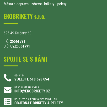
Města s dopravou zdarma: brikety
|
pelety
EKOBRIKETY s.r.o.
696 49 Kelčany 60
IČ:
25561791
DIČ:
CZ25561791
SPOJTE SE S NÁMI
OD 8-15H
VOLEJTE 518 625 054
NEBO PIŠTE NA EMAIL
INFO@EKOBRIKETY.CZ
POUŽIJTE OBJEDNÁVKOVÝ FORMULÁŘ
OBJEDNAT BRIKETY A PELETY