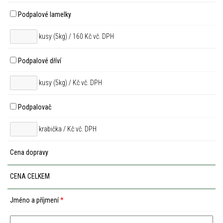
Podpalové lamelky
kusy (5kg) / 160 Kč vč. DPH
Podpalové dříví
kusy (5kg) /
Kč vč. DPH
Podpalovač
krabička /
Kč vč. DPH
Cena dopravy
CENA CELKEM
Jméno a příjmení
*