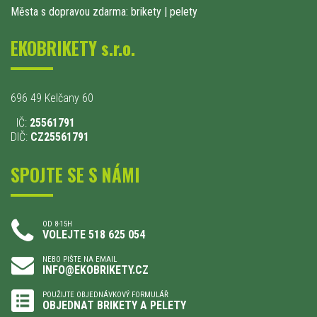
Města s dopravou zdarma: brikety
|
pelety
EKOBRIKETY s.r.o.
696 49 Kelčany 60
IČ:
25561791
DIČ:
CZ25561791
SPOJTE SE S NÁMI
OD 8-15H
VOLEJTE 518 625 054
NEBO PIŠTE NA EMAIL
INFO@EKOBRIKETY.CZ
POUŽIJTE OBJEDNÁVKOVÝ FORMULÁŘ
OBJEDNAT BRIKETY A PELETY