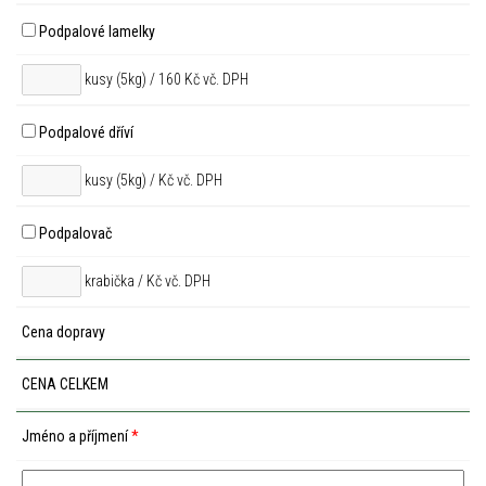
Podpalové lamelky
kusy (5kg) / 160 Kč vč. DPH
Podpalové dříví
kusy (5kg) /
Kč vč. DPH
Podpalovač
krabička /
Kč vč. DPH
Cena dopravy
CENA CELKEM
Jméno a příjmení
*