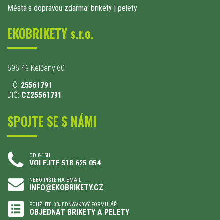
Města s dopravou zdarma: brikety
|
pelety
EKOBRIKETY s.r.o.
696 49 Kelčany 60
IČ:
25561791
DIČ:
CZ25561791
SPOJTE SE S NÁMI
OD 8-15H
VOLEJTE 518 625 054
NEBO PIŠTE NA EMAIL
INFO@EKOBRIKETY.CZ
POUŽIJTE OBJEDNÁVKOVÝ FORMULÁŘ
OBJEDNAT BRIKETY A PELETY