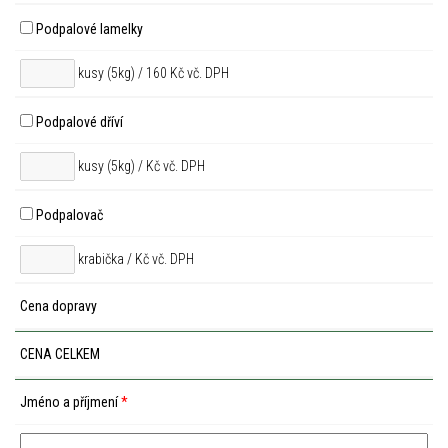
Podpalové lamelky
kusy (5kg) / 160 Kč vč. DPH
Podpalové dříví
kusy (5kg) /
Kč vč. DPH
Podpalovač
krabička /
Kč vč. DPH
Cena dopravy
CENA CELKEM
Jméno a příjmení
*