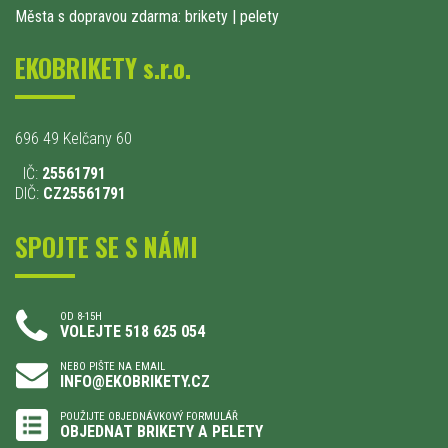
Města s dopravou zdarma: brikety
|
pelety
EKOBRIKETY s.r.o.
696 49 Kelčany 60
IČ:
25561791
DIČ:
CZ25561791
SPOJTE SE S NÁMI
OD 8-15H
VOLEJTE 518 625 054
NEBO PIŠTE NA EMAIL
INFO@EKOBRIKETY.CZ
POUŽIJTE OBJEDNÁVKOVÝ FORMULÁŘ
OBJEDNAT BRIKETY A PELETY