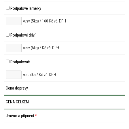
Podpalové lamelky
kusy (5kg) / 160 Kč vč. DPH
Podpalové dříví
kusy (5kg) /
Kč vč. DPH
Podpalovač
krabička /
Kč vč. DPH
Cena dopravy
CENA CELKEM
Jméno a příjmení
*