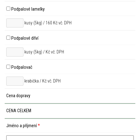
Podpalové lamelky
kusy (5kg) / 160 Kč vč. DPH
Podpalové dříví
kusy (5kg) /
Kč vč. DPH
Podpalovač
krabička /
Kč vč. DPH
Cena dopravy
CENA CELKEM
Jméno a příjmení
*