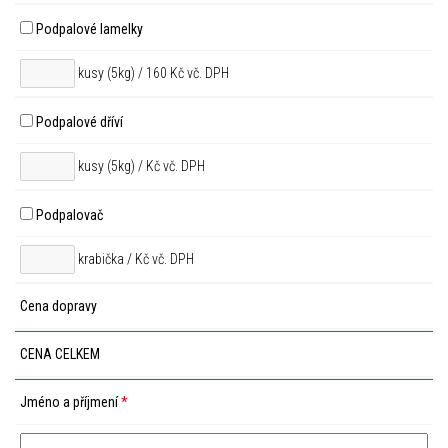
Podpalové lamelky
kusy (5kg) / 160 Kč vč. DPH
Podpalové dříví
kusy (5kg) /
Kč vč. DPH
Podpalovač
krabička /
Kč vč. DPH
Cena dopravy
CENA CELKEM
Jméno a příjmení
*