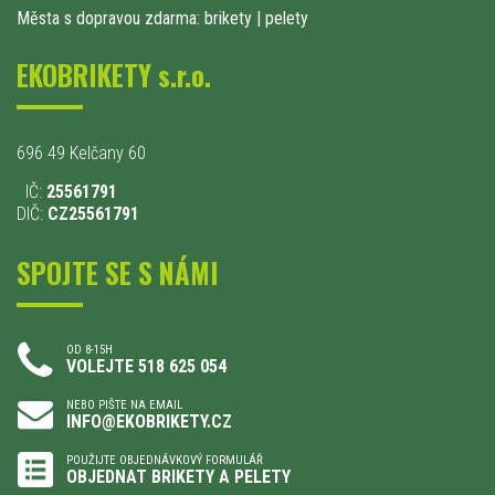
Města s dopravou zdarma: brikety
|
pelety
EKOBRIKETY s.r.o.
696 49 Kelčany 60
IČ:
25561791
DIČ:
CZ25561791
SPOJTE SE S NÁMI
OD 8-15H
VOLEJTE 518 625 054
NEBO PIŠTE NA EMAIL
INFO@EKOBRIKETY.CZ
POUŽIJTE OBJEDNÁVKOVÝ FORMULÁŘ
OBJEDNAT BRIKETY A PELETY