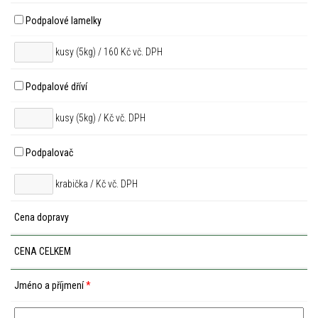
Podpalové lamelky
kusy (5kg) / 160 Kč vč. DPH
Podpalové dříví
kusy (5kg) /
Kč vč. DPH
Podpalovač
krabička /
Kč vč. DPH
Cena dopravy
CENA CELKEM
Jméno a příjmení
*