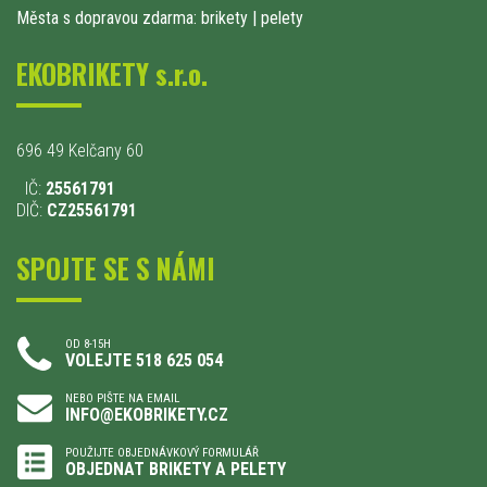
Města s dopravou zdarma: brikety
|
pelety
EKOBRIKETY s.r.o.
696 49 Kelčany 60
IČ:
25561791
DIČ:
CZ25561791
SPOJTE SE S NÁMI
OD 8-15H
VOLEJTE 518 625 054
NEBO PIŠTE NA EMAIL
INFO@EKOBRIKETY.CZ
POUŽIJTE OBJEDNÁVKOVÝ FORMULÁŘ
OBJEDNAT BRIKETY A PELETY