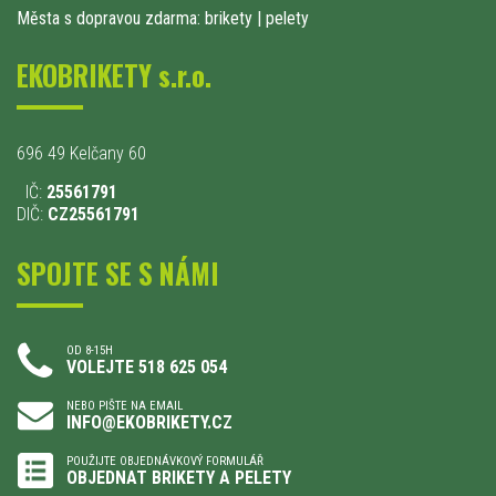
Města s dopravou zdarma: brikety
|
pelety
EKOBRIKETY s.r.o.
696 49 Kelčany 60
IČ:
25561791
DIČ:
CZ25561791
SPOJTE SE S NÁMI
OD 8-15H
VOLEJTE 518 625 054
NEBO PIŠTE NA EMAIL
INFO@EKOBRIKETY.CZ
POUŽIJTE OBJEDNÁVKOVÝ FORMULÁŘ
OBJEDNAT BRIKETY A PELETY