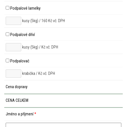
Podpalové lamelky
kusy (5kg) / 160 Kč vč. DPH
Podpalové dříví
kusy (5kg) /
Kč vč. DPH
Podpalovač
krabička /
Kč vč. DPH
Cena dopravy
CENA CELKEM
Jméno a příjmení
*