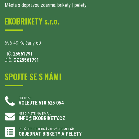
Města s dopravou zdarma: brikety
|
pelety
EKOBRIKETY s.r.o.
696 49 Kelčany 60
IČ:
25561791
DIČ:
CZ25561791
SPOJTE SE S NÁMI
OD 8-15H
VOLEJTE 518 625 054
NEBO PIŠTE NA EMAIL
INFO@EKOBRIKETY.CZ
POUŽIJTE OBJEDNÁVKOVÝ FORMULÁŘ
OBJEDNAT BRIKETY A PELETY