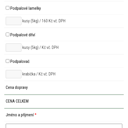
Podpalové lamelky
kusy (5kg) / 160 Kč vč. DPH
Podpalové dříví
kusy (5kg) /
Kč vč. DPH
Podpalovač
krabička /
Kč vč. DPH
Cena dopravy
CENA CELKEM
Jméno a příjmení
*