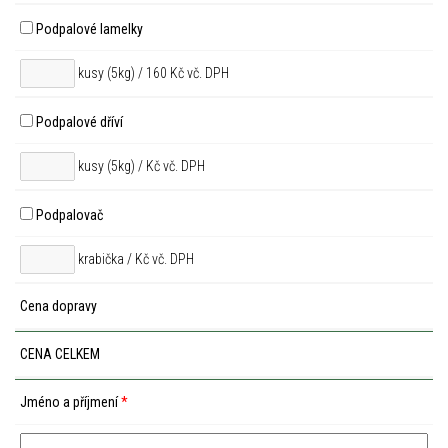
Podpalové lamelky
kusy (5kg) / 160 Kč vč. DPH
Podpalové dříví
kusy (5kg) /
Kč vč. DPH
Podpalovač
krabička /
Kč vč. DPH
Cena dopravy
CENA CELKEM
Jméno a příjmení
*