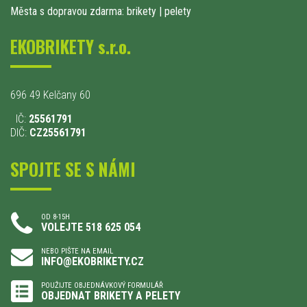
Města s dopravou zdarma: brikety
|
pelety
EKOBRIKETY s.r.o.
696 49 Kelčany 60
IČ:
25561791
DIČ:
CZ25561791
SPOJTE SE S NÁMI
OD 8-15H
VOLEJTE 518 625 054
NEBO PIŠTE NA EMAIL
INFO@EKOBRIKETY.CZ
POUŽIJTE OBJEDNÁVKOVÝ FORMULÁŘ
OBJEDNAT BRIKETY A PELETY