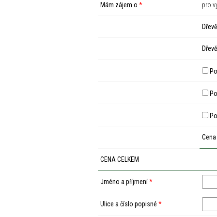
Mám zájem o
*
pro v
Dřevě
Dřevě
Po
Pod
Po
Cena
CENA CELKEM
Jméno a příjmení
*
Ulice a číslo popisné
*