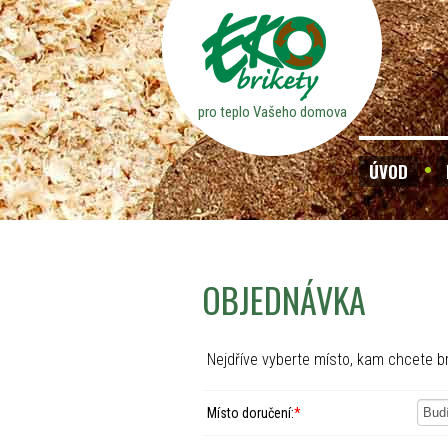
pro teplo Vašeho domova
ÚVOD
OBJEDNÁVKA
Nejdříve vyberte místo, kam chcete br
Místo doručení:
*