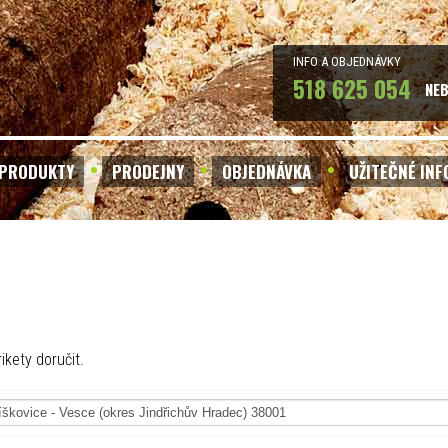
INFO A OBJEDNÁVKY
518 625 054
NE
PRODUKTY
PRODEJNY
OBJEDNÁVKA
UŽITEČNÉ IN
ikety doručit.