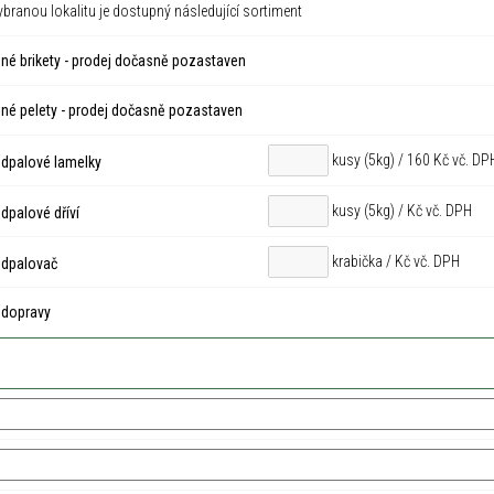
ybranou lokalitu je dostupný následující sortiment
né brikety - prodej dočasně pozastaven
né pelety - prodej dočasně pozastaven
kusy (5kg) / 160 Kč vč. DP
dpalové lamelky
kusy (5kg) /
Kč vč. DPH
palové dříví
krabička /
Kč vč. DPH
dpalovač
 dopravy