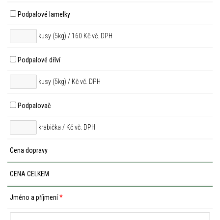
Podpalové lamelky
kusy (5kg) / 160 Kč vč. DPH
Podpalové dříví
kusy (5kg) /
Kč vč. DPH
Podpalovač
krabička /
Kč vč. DPH
Cena dopravy
CENA CELKEM
Jméno a příjmení
*