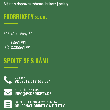
Města s dopravou zdarma: brikety
|
pelety
EKOBRIKETY s.r.o.
696 49 Kelčany 60
IČ:
25561791
DIČ:
CZ25561791
SPOJTE SE S NÁMI
OD 8-15H
VOLEJTE 518 625 054
NEBO PIŠTE NA EMAIL
INFO@EKOBRIKETY.CZ
POUŽIJTE OBJEDNÁVKOVÝ FORMULÁŘ
OBJEDNAT BRIKETY A PELETY