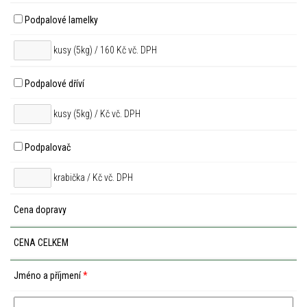
Podpalové lamelky
kusy (5kg) / 160 Kč vč. DPH
Podpalové dříví
kusy (5kg) /
Kč vč. DPH
Podpalovač
krabička /
Kč vč. DPH
Cena dopravy
CENA CELKEM
Jméno a příjmení
*