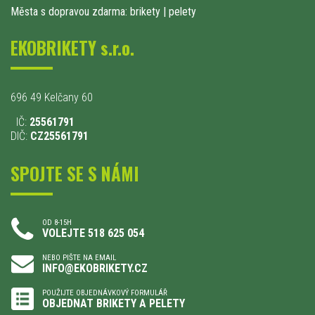
Města s dopravou zdarma: brikety
|
pelety
EKOBRIKETY s.r.o.
696 49 Kelčany 60
IČ:
25561791
DIČ:
CZ25561791
SPOJTE SE S NÁMI
OD 8-15H
VOLEJTE 518 625 054
NEBO PIŠTE NA EMAIL
INFO@EKOBRIKETY.CZ
POUŽIJTE OBJEDNÁVKOVÝ FORMULÁŘ
OBJEDNAT BRIKETY A PELETY