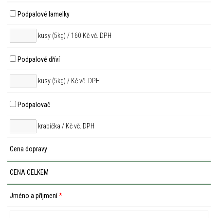
Podpalové lamelky
kusy (5kg) / 160 Kč vč. DPH
Podpalové dříví
kusy (5kg) /
Kč vč. DPH
Podpalovač
krabička /
Kč vč. DPH
Cena dopravy
CENA CELKEM
Jméno a příjmení
*