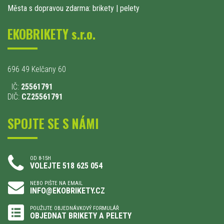
Města s dopravou zdarma: brikety
|
pelety
EKOBRIKETY s.r.o.
696 49 Kelčany 60
IČ:
25561791
DIČ:
CZ25561791
SPOJTE SE S NÁMI
OD 8-15H
VOLEJTE 518 625 054
NEBO PIŠTE NA EMAIL
INFO@EKOBRIKETY.CZ
POUŽIJTE OBJEDNÁVKOVÝ FORMULÁŘ
OBJEDNAT BRIKETY A PELETY