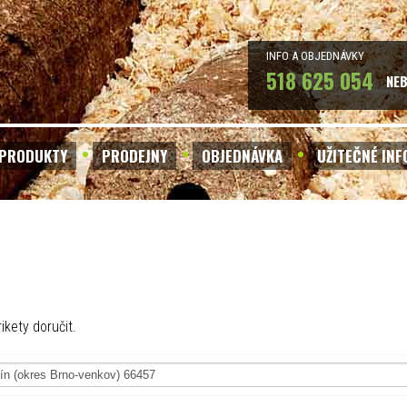
INFO A OBJEDNÁVKY
518 625 054
NE
PRODUKTY
PRODEJNY
OBJEDNÁVKA
UŽITEČNÉ IN
ikety doručit.