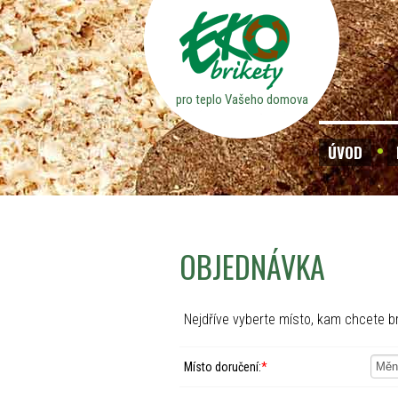
pro teplo Vašeho domova
ÚVOD
OBJEDNÁVKA
Nejdříve vyberte místo, kam chcete br
Místo doručení:
*