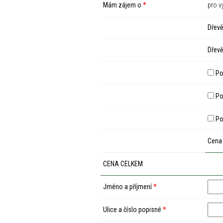
Mám zájem o
*
pro v
Dřevě
Dřevě
Po
Pod
Po
Cena
CENA CELKEM
Jméno a příjmení
*
Ulice a číslo popisné
*