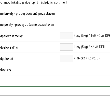
ybranou lokalitu je dostupný následující sortiment
né brikety - prodej dočasně pozastaven
né pelety - prodej dočasně pozastaven
kusy (5kg) / 160 Kč vč. DP
dpalové lamelky
kusy (5kg) /
Kč vč. DPH
palové dříví
krabička /
Kč vč. DPH
dpalovač
 dopravy