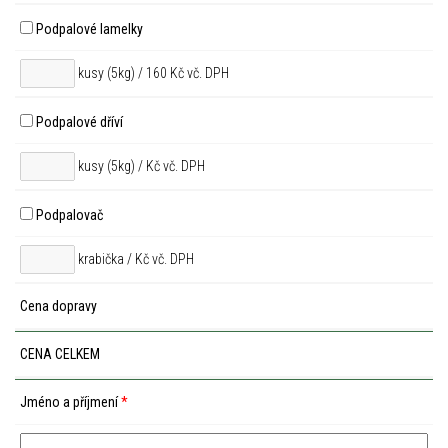
Podpalové lamelky
kusy (5kg) / 160 Kč vč. DPH
Podpalové dříví
kusy (5kg) /
Kč vč. DPH
Podpalovač
krabička /
Kč vč. DPH
Cena dopravy
CENA CELKEM
Jméno a příjmení
*