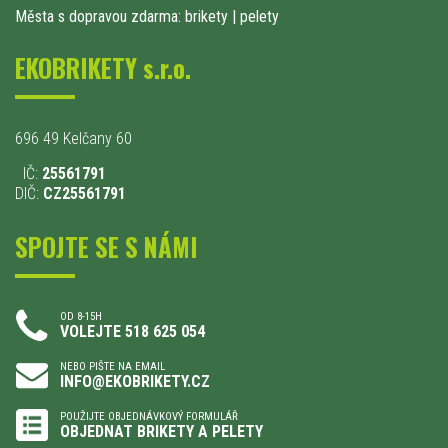
Města s dopravou zdarma: brikety
|
pelety
EKOBRIKETY s.r.o.
696 49 Kelčany 60
IČ:
25561791
DIČ:
CZ25561791
SPOJTE SE S NÁMI
OD 8-15H
VOLEJTE 518 625 054
NEBO PIŠTE NA EMAIL
INFO@EKOBRIKETY.CZ
POUŽIJTE OBJEDNÁVKOVÝ FORMULÁŘ
OBJEDNAT BRIKETY A PELETY