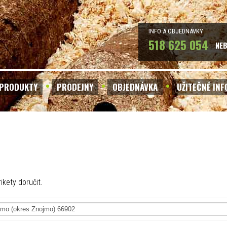
INFO A OBJEDNÁVKY
518 625 054
NE
PRODUKTY
PRODEJNY
OBJEDNÁVKA
UŽITEČNÉ IN
ikety doručit.