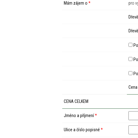
Mám zájem o
*
pro v
Dřevě
Dřevě
Po
Pod
Po
Cena
CENA CELKEM
Jméno a příjmení
*
Ulice a číslo popisné
*