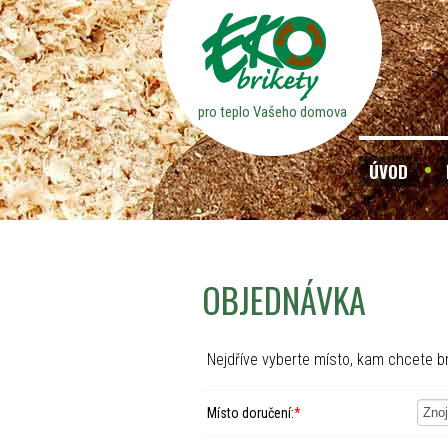
pro teplo Vašeho domova
ÚVOD
OBJEDNÁVKA
Nejdříve vyberte místo, kam chcete br
Místo doručení:
*