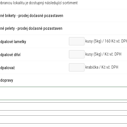
ybranou lokalitu je dostupný následující sortiment
né brikety - prodej dočasně pozastaven
né pelety - prodej dočasně pozastaven
kusy (5kg) / 160 Kč vč. DP
dpalové lamelky
kusy (5kg) /
Kč vč. DPH
palové dříví
krabička /
Kč vč. DPH
dpalovač
 dopravy