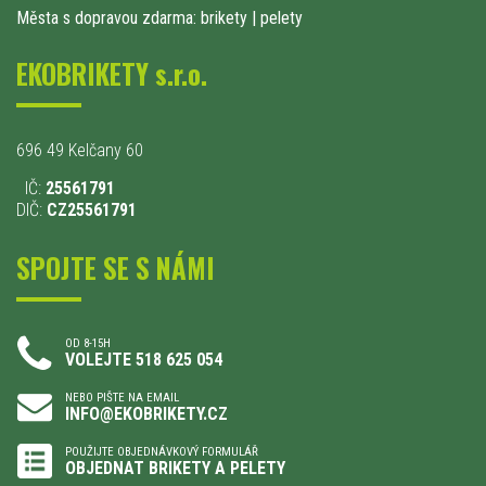
Města s dopravou zdarma: brikety
|
pelety
EKOBRIKETY s.r.o.
696 49 Kelčany 60
IČ:
25561791
DIČ:
CZ25561791
SPOJTE SE S NÁMI
OD 8-15H
VOLEJTE 518 625 054
NEBO PIŠTE NA EMAIL
INFO@EKOBRIKETY.CZ
POUŽIJTE OBJEDNÁVKOVÝ FORMULÁŘ
OBJEDNAT BRIKETY A PELETY