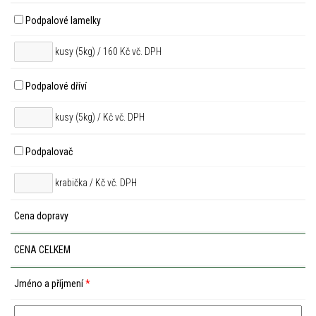
Podpalové lamelky
kusy (5kg) / 160 Kč vč. DPH
Podpalové dříví
kusy (5kg) /
Kč vč. DPH
Podpalovač
krabička /
Kč vč. DPH
Cena dopravy
CENA CELKEM
Jméno a příjmení
*