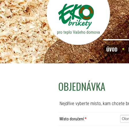
pro teplo Vašeho domova
ÚVOD
OBJEDNÁVKA
Nejdříve vyberte místo, kam chcete br
Místo doručení:
*