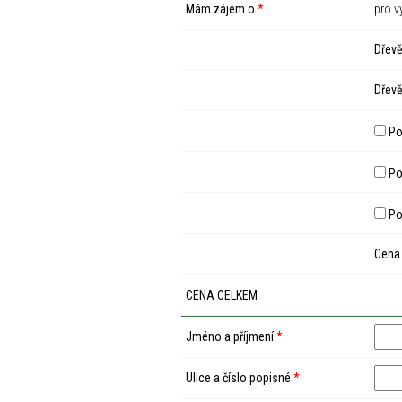
Mám zájem o
*
pro v
Dřevě
Dřevě
Po
Pod
Po
Cena
CENA CELKEM
Jméno a příjmení
*
Ulice a číslo popisné
*