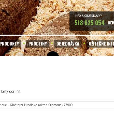
INFO A OBJEDNÁVKY
518 625 054
NE
PRODUKTY
PRODEJNY
OBJEDNÁVKA
UŽITEČNÉ IN
ikety doručit.