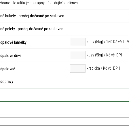
ybranou lokalitu je dostupný následující sortiment
né brikety - prodej dočasně pozastaven
né pelety - prodej dočasně pozastaven
kusy (5kg) / 160 Kč vč. DP
dpalové lamelky
kusy (5kg) /
Kč vč. DPH
palové dříví
krabička /
Kč vč. DPH
dpalovač
 dopravy