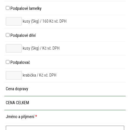
Podpalové lamelky
kusy (5kg) / 160 Kč vč. DPH
Podpalové dříví
kusy (5kg) /
Kč vč. DPH
Podpalovač
krabička /
Kč vč. DPH
Cena dopravy
CENA CELKEM
Jméno a příjmení
*