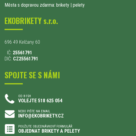
Města s dopravou zdarma: brikety
|
pelety
EKOBRIKETY s.r.o.
696 49 Kelčany 60
IČ:
25561791
DIČ:
CZ25561791
SPOJTE SE S NÁMI
OD 8-15H
VOLEJTE 518 625 054
NEBO PIŠTE NA EMAIL
INFO@EKOBRIKETY.CZ
POUŽIJTE OBJEDNÁVKOVÝ FORMULÁŘ
OBJEDNAT BRIKETY A PELETY