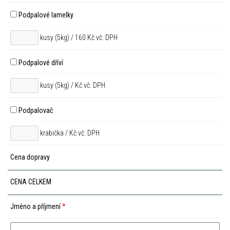
Podpalové lamelky
kusy (5kg) / 160 Kč vč. DPH
Podpalové dříví
kusy (5kg) /
Kč vč. DPH
Podpalovač
krabička /
Kč vč. DPH
Cena dopravy
CENA CELKEM
Jméno a příjmení
*