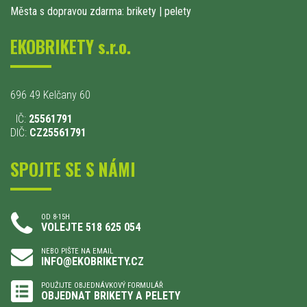
Města s dopravou zdarma: brikety
|
pelety
EKOBRIKETY s.r.o.
696 49 Kelčany 60
IČ:
25561791
DIČ:
CZ25561791
SPOJTE SE S NÁMI
OD 8-15H
VOLEJTE 518 625 054
NEBO PIŠTE NA EMAIL
INFO@EKOBRIKETY.CZ
POUŽIJTE OBJEDNÁVKOVÝ FORMULÁŘ
OBJEDNAT BRIKETY A PELETY