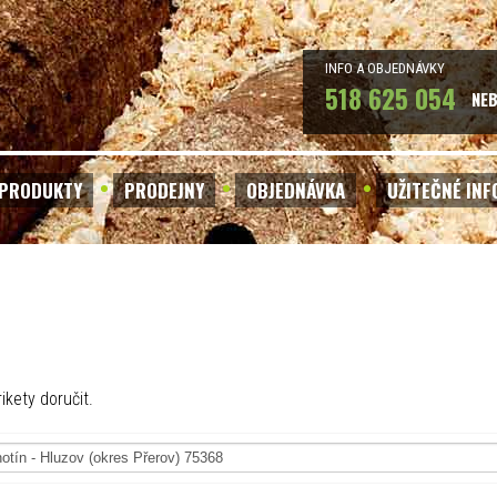
INFO A OBJEDNÁVKY
518 625 054
NE
PRODUKTY
PRODEJNY
OBJEDNÁVKA
UŽITEČNÉ IN
ikety doručit.