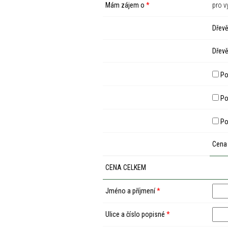
Mám zájem o
*
pro v
Dřevě
Dřevě
Po
Pod
Po
Cena
CENA CELKEM
Jméno a příjmení
*
Ulice a číslo popisné
*