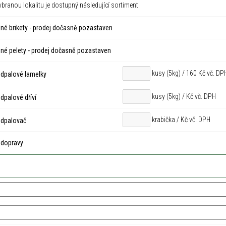
ybranou lokalitu je dostupný následující sortiment
né brikety - prodej dočasně pozastaven
né pelety - prodej dočasně pozastaven
kusy (5kg) / 160 Kč vč. DP
dpalové lamelky
kusy (5kg) /
Kč vč. DPH
palové dříví
krabička /
Kč vč. DPH
dpalovač
 dopravy