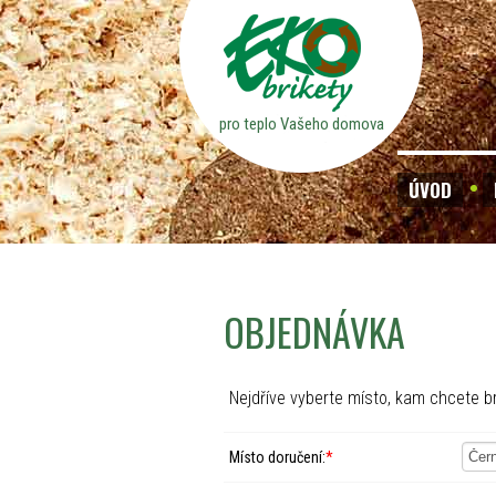
pro teplo Vašeho domova
ÚVOD
OBJEDNÁVKA
Nejdříve vyberte místo, kam chcete br
Místo doručení:
*